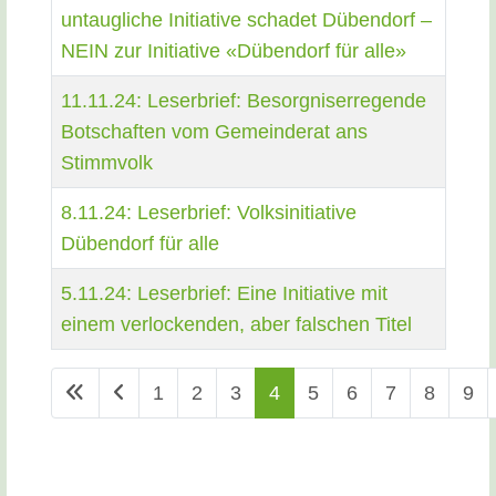
untaugliche Initiative schadet Dübendorf –
NEIN zur Initiative «Dübendorf für alle»
11.11.24: Leserbrief: Besorgniserregende
Botschaften vom Gemeinderat ans
Stimmvolk
8.11.24: Leserbrief: Volksinitiative
Dübendorf für alle
5.11.24: Leserbrief: Eine Initiative mit
einem verlockenden, aber falschen Titel
1
2
3
4
5
6
7
8
9
Seite 4 von 23